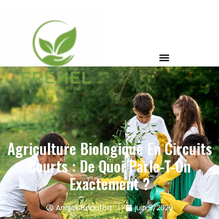
Agriculture Biologique En Circuits
Courts : De Quoi Parle-T-On
Exactement ?
Annick Beaufort
juin 3, 2026