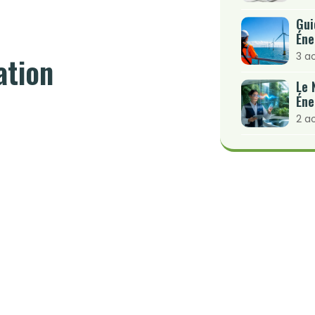
Gui
Éne
3 a
ation
Le 
Éne
2 a