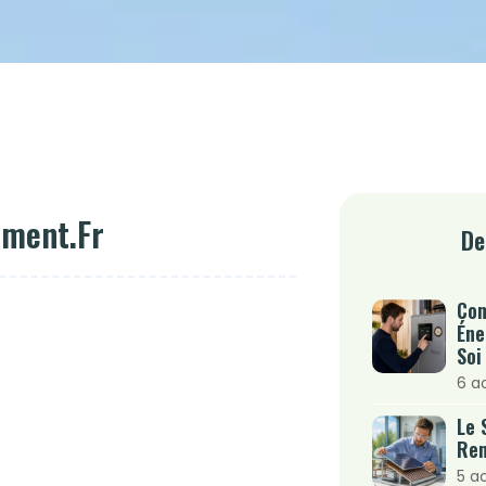
ement.fr
De
Com
Éne
Soi
6 a
Le 
Ren
5 a