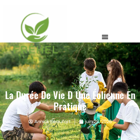
La Durée De Vie D Une Éolienne En
Pratique
Annick Beaufort
juin 28, 2026