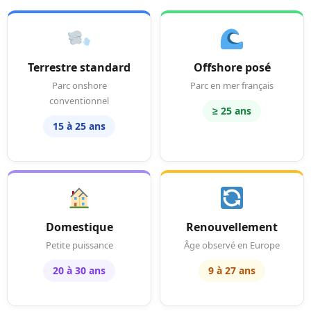
Terrestre standard
Offshore posé
Parc onshore
Parc en mer français
conventionnel
≥ 25 ans
15 à 25 ans
Domestique
Renouvellement
Petite puissance
Âge observé en Europe
20 à 30 ans
9 à 27 ans