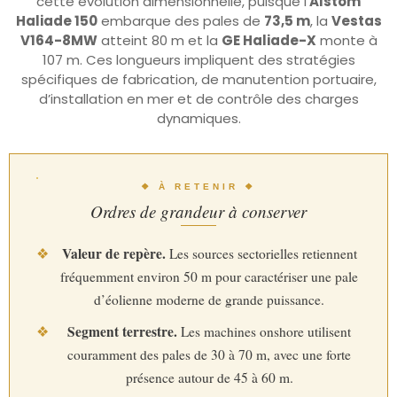
cette évolution dimensionnelle, puisque l’
Alstom
Haliade 150
embarque des pales de
73,5 m
, la
Vestas
V164-8MW
atteint 80 m et la
GE Haliade-X
monte à
107 m. Ces longueurs impliquent des stratégies
spécifiques de fabrication, de manutention portuaire,
d’installation en mer et de contrôle des charges
dynamiques.
❖ À RETENIR ❖
Ordres de grandeur à conserver
Valeur de repère.
❖
Les sources sectorielles retiennent
fréquemment environ 50 m pour caractériser une pale
d’éolienne moderne de grande puissance.
Segment terrestre.
❖
Les machines onshore utilisent
couramment des pales de 30 à 70 m, avec une forte
présence autour de 45 à 60 m.