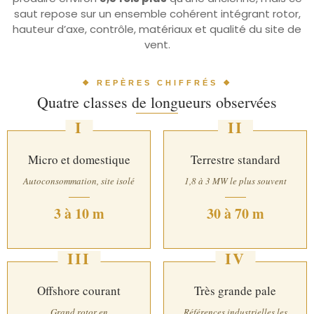
saut repose sur un ensemble cohérent intégrant rotor,
hauteur d’axe, contrôle, matériaux et qualité du site de
vent.
❖ REPÈRES CHIFFRÉS ❖
Quatre classes de longueurs observées
I
II
Micro et domestique
Terrestre standard
Autoconsommation, site isolé
1,8 à 3 MW le plus souvent
3 à 10 m
30 à 70 m
III
IV
Offshore courant
Très grande pale
Grand rotor en
Références industrielles les