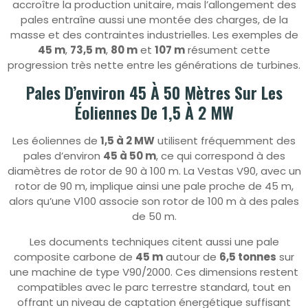
accroître la production unitaire, mais l’allongement des
pales entraîne aussi une montée des charges, de la
masse et des contraintes industrielles. Les exemples de
45 m
,
73,5 m
,
80 m
et
107 m
résument cette
progression très nette entre les générations de turbines.
Pales D’environ 45 À 50 Mètres Sur Les
Éoliennes De 1,5 À 2 MW
Les éoliennes de
1,5 à 2 MW
utilisent fréquemment des
pales d’environ
45 à 50 m
, ce qui correspond à des
diamètres de rotor de 90 à 100 m. La Vestas V90, avec un
rotor de 90 m, implique ainsi une pale proche de 45 m,
alors qu’une V100 associe son rotor de 100 m à des pales
de 50 m.
Les documents techniques citent aussi une pale
composite carbone de
45 m
autour de
6,5 tonnes
sur
une machine de type V90/2000. Ces dimensions restent
compatibles avec le parc terrestre standard, tout en
offrant un niveau de captation énergétique suffisant