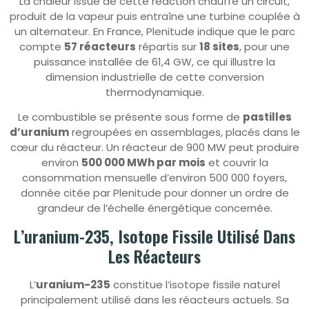
La chaleur issue de cette réaction chauffe un circuit,
produit de la vapeur puis entraîne une turbine couplée à
un alternateur. En France, Plenitude indique que le parc
compte
57 réacteurs
répartis sur
18 sites
, pour une
puissance installée de 61,4 GW, ce qui illustre la
dimension industrielle de cette conversion
thermodynamique.
Le combustible se présente sous forme de
pastilles
d’uranium
regroupées en assemblages, placés dans le
cœur du réacteur. Un réacteur de 900 MW peut produire
environ
500 000 MWh par mois
et couvrir la
consommation mensuelle d’environ 500 000 foyers,
donnée citée par Plenitude pour donner un ordre de
grandeur de l’échelle énergétique concernée.
L’uranium-235, Isotope Fissile Utilisé Dans
Les Réacteurs
L’
uranium-235
constitue l’isotope fissile naturel
principalement utilisé dans les réacteurs actuels. Sa