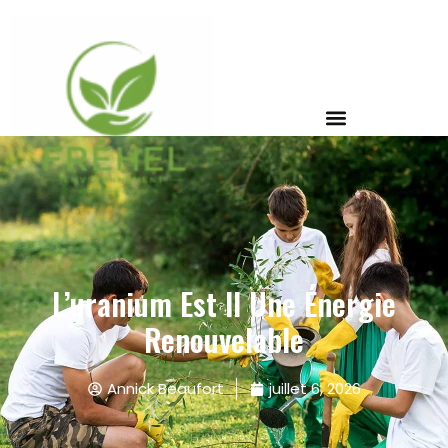
L’uranium Est Il Une Énergie
Renouvelable
Annick Beaufort
juillet 6, 2026