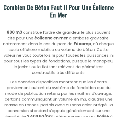
Combien De Béton Faut Il Pour Une Éolienne
En Mer
800 m3
constitue l’ordre de grandeur le plus souvent
cité pour une
éolienne en mer
à embase gravitaire,
notamment dans le cas du parc de
Fécamp
, où chaque
socle offshore mobilise ce volume de béton. Cette
valeur ne vaut toutefois ni pour toutes les puissances, ni
pour tous les types de fondations, puisque le monopieu,
le jacket ou le flottant relèvent de périmètres
constructifs très différents.
Les données disponibles montrent que les écarts
proviennent autant du système de fondation que du
mode de publication retenu par les maîtres d’ouvrage,
certains communiquant un volume en m3, d’autres une
masse en tonnes, parfois avec ou sans acier intégré. La
conversion standard s’appuie généralement sur une
densité de
2 400 kg/m3
, référence reprise par
Eolise
à