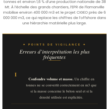
tonnes et environ 1,6 % d’une production nationale de 38
Mt. À l’échelle des grands chantiers, l’EPR de Flamanville
mobilise environ 400 000 m3 et le projet CIGEO près de 6
000 000 m3, ce qui replace les chiffres de l’offshore dans
une hiérarchie matérielle plus large.
✦ POINTS DE VIGILANCE ✦
Erreurs d’interprétation les plus
fréquentes
I
Confondre volume et masse.
Un chiffre en
tonnes ne se convertit correctement en m3 que
si la masse concerne le béton seul et si la
densité utilisée est explicitée.