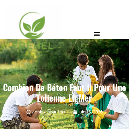
Combien De Béton Faut Il Pour Une
Éolienne En Mer
Annick Beaufort
juin 15, 2026